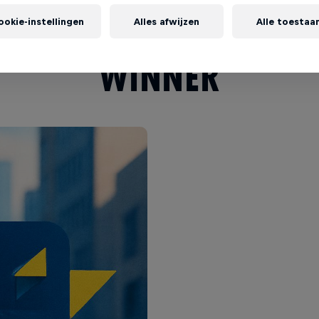
D BULL BASEMENT 202
ookie-instellingen
Alles afwijzen
Alle toestaa
WINNER