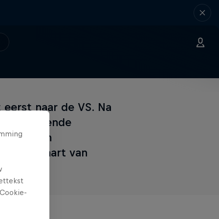
 eerst naar de VS. Na
026 beginnende
temming
nde ideeën
co, het hart van
w
ettekst
Cookie-