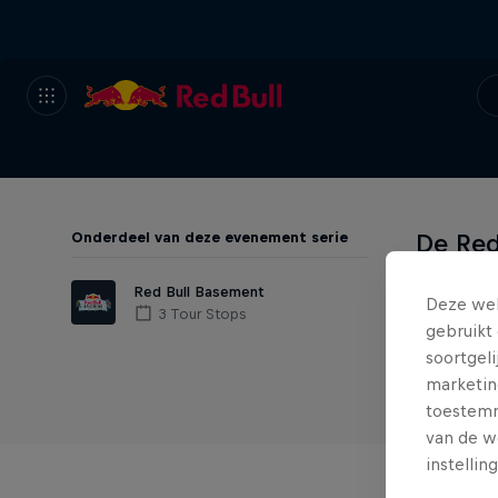
Onderdeel van deze evenement serie
De Red
eerder
Red Bull Basement
Deze web
founde
3 Tour Stops
gebruikt 
presen
soortgel
techno
marketin
toestemmi
van de w
instellin