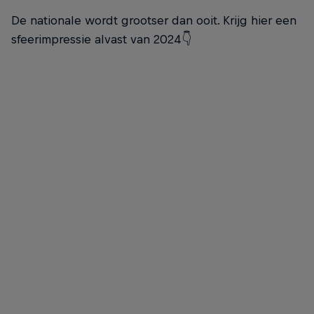
De nationale wordt grootser dan ooit. Krijg hier een
sfeerimpressie alvast van 2024👇
Red Bull Home Ground team Infinite Pixels
© Tom Doms