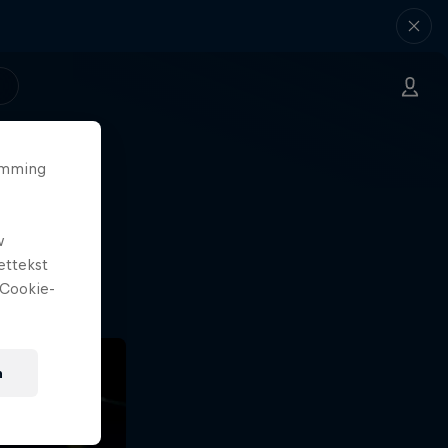
temming
laas
w
r.
ettekst
Cookie-
n