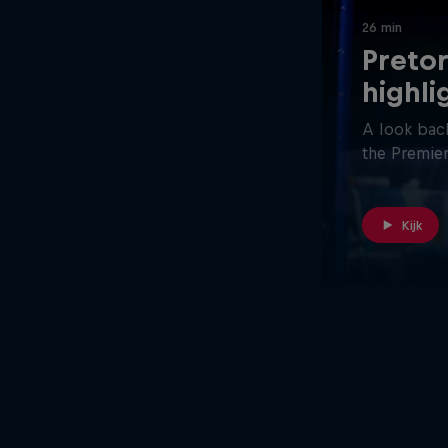
26 min
Pretor
highli
A look back
the Premier
Kijk