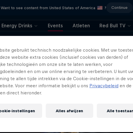
Continue
Want to see content from United States of America
?
Energy Drinks
Events
Atleten
Red Bull TV
404
site gebruikt technisch noodzakelijke cookies. Met uw toes
deze website extra cookies (inclusief cookies van derden) of
ry, deze pagina is he
ijke technologieën om onze site te laten werken, voor
gdoeleinden en om uw online ervaring te verbeteren. U kunt u
iet meer beschikbaa
ng te allen tijde intrekken via de Cookie-instellingen in de vo
ebsite. Voor meer informatie bekijkt u ons
Privacybeleid
en de 
gen direct hieronder.
ookie-instellingen
Alles afwijzen
Alle toestaa