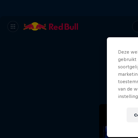
Deze web
gebruikt 
Sor
soortgel
marketin
n
toestemmi
van de w
instellin
C