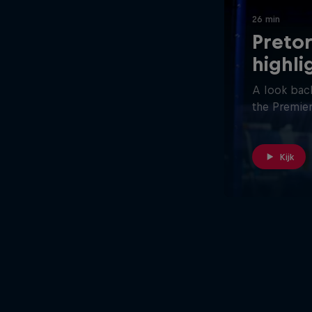
26 min
Pretor
highli
A look back
the Premier
Kijk