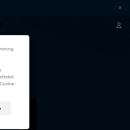
temming
laas
w
r.
ettekst
Cookie-
n