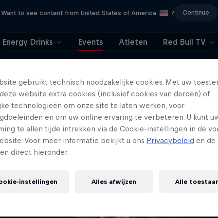
Continue
Want to see content from United States of America
?
Energy Drinks
Events
Atleten
Red Bull TV
404
site gebruikt technisch noodzakelijke cookies. Met uw toes
deze website extra cookies (inclusief cookies van derden) of
ry, deze pagina is he
ijke technologieën om onze site te laten werken, voor
gdoeleinden en om uw online ervaring te verbeteren. U kunt u
iet meer beschikbaa
ng te allen tijde intrekken via de Cookie-instellingen in de vo
ebsite. Voor meer informatie bekijkt u ons
Privacybeleid
en de 
gen direct hieronder.
ookie-instellingen
Alles afwijzen
Alle toestaa