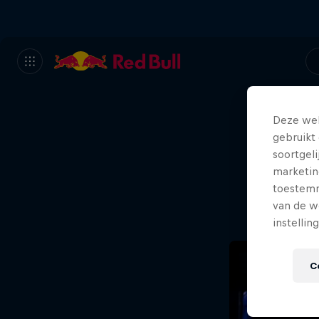
Deze web
gebruikt 
Sor
soortgel
marketin
n
toestemmi
van de w
instellin
C