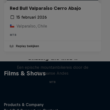
Red Bull Valparaíso Cerro Abajo
15 februari 2026
Valparaíso, Chile
MTB
Replay bekijken
Chasing the Inca II
Een epische mountainbikereis door de
Films & Shows
Peruaanse Andes
MTB