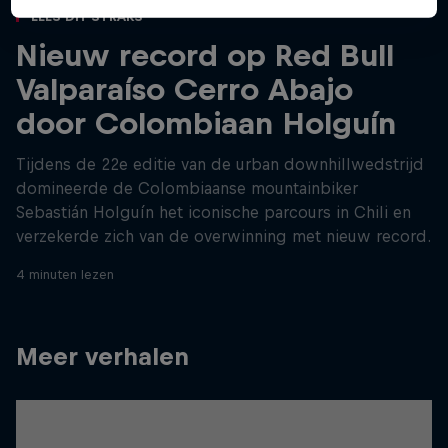
Lees dit straks
Nieuw record op Red Bull
Valparaíso Cerro Abajo
door Colombiaan Holguín
Tijdens de 22e editie van de urban downhillwedstrijd
domineerde de Colombiaanse mountainbiker
Sebastián Holguín het iconische parcours in Chili en
verzekerde zich van de overwinning met nieuw record.
4 minuten lezen
Meer verhalen