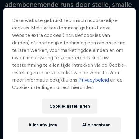
adembenemende runs door steile, smalle
en kronkelige straten tijdens de eerste
Deze website gebruikt technisch noodzakelijke
stop van de driedelige Red Bull Cerro
cookies. Met uw toestemming gebruikt deze
Abajo-serie.
website extra cookies (inclusief cookies van
derden) of soortgelijke technologieën om onze site
te laten werken, voor marketingdoeleinden en om
uw online ervaring te verbeteren. U kunt uw
toestemming te allen tijde intrekken via de Cookie-
instellingen in de voettekst van de website. Voor
meer informatie bekijkt u ons
Privacybeleid
en de
Cookie-instellingen direct hieronder.
Cookie-instellingen
Alles afwijzen
Alle toestaan