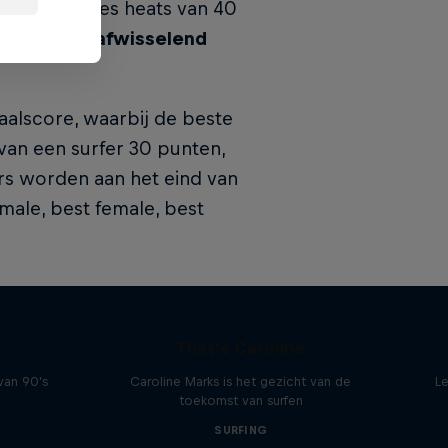
 in totaal zes heats van 40
 teamleden
afwisselend
aalscore, waarbij de beste
 van een surfer 30 punten,
ers worden aan het eind van
 male, best female, best
That’s Caroline
van 90's
Caroline Marks is het gezicht van de
Le
toekomst van surfen
SURFING