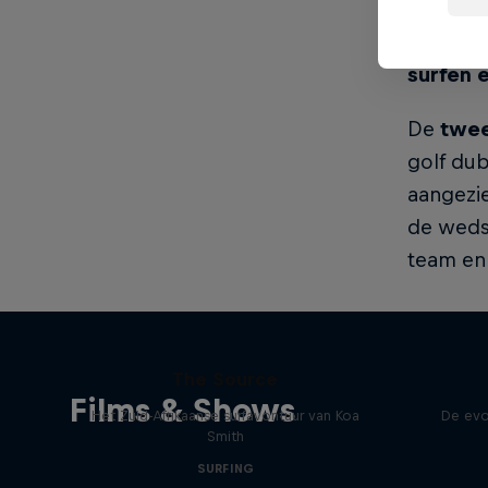
groepen,
minuten
surfen 
De
twee
golf dub
aangezie
de weds
team en
The Source
Films & Shows
Het Zuid-Afrikaanse surfavontuur van Koa
De evo
Smith
SURFING