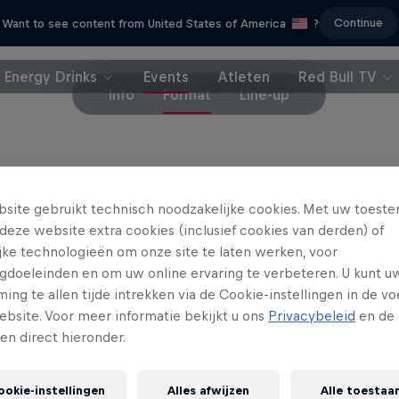
Continue
Want to see content from United States of America
?
Energy Drinks
Events
Atleten
Red Bull TV
Info
Format
Line-up
R Nazaré Big Wave Challenge is het podium voor 
site gebruikt technisch noodzakelijke cookies. Met uw toes
an big wave surfen in de tow-in discipline.
deze website extra cookies (inclusief cookies van derden) of
ijke technologieën om onze site te laten werken, voor
 competitie werken de deelnemers samen
in teams
gdoeleinden en om uw online ervaring te verbeteren. U kunt u
 mogelijke golven te surfen
in Praia do Norte in Na
ng te allen tijde intrekken via de Cookie-instellingen in de vo
 de thuisbasis van de grootste golven ter wereld, 
ebsite. Voor meer informatie bekijkt u ons
Privacybeleid
en de 
w Surfing wereldrecord.
gen direct hieronder.
egen teams met elk twee deelnemers
. De teams
ookie-instellingen
Alles afwijzen
Alle toestaa