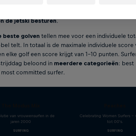
 met drie teams in elke groep. De competitie heeft
. Elke groep doet mee aan twee heats, waarbij de
en de jetski besturen
.
 beste golven
tellen mee voor een individuele tot
bel telt. In totaal is de maximale individuele score
n elke golf een score krijgt van 1-10 punten. Surf
trijddag beloond in
meerdere categorieën
: best
 most committed surfer.
The Modus Mix
Peaches
lutie van vrouwensurfen in de
Celebrating Women Surfers - 
jaren 2000
tot 00's.
SURFING
SURFING