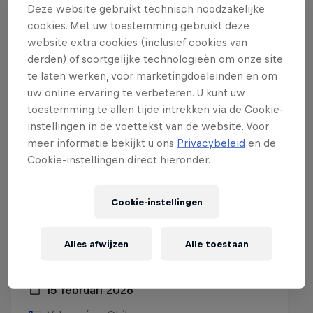
Gerelateerde Events
Deze website gebruikt technisch noodzakelijke
cookies. Met uw toestemming gebruikt deze
website extra cookies (inclusief cookies van
derden) of soortgelijke technologieën om onze site
te laten werken, voor marketingdoeleinden en om
uw online ervaring te verbeteren. U kunt uw
toestemming te allen tijde intrekken via de Cookie-
instellingen in de voettekst van de website. Voor
meer informatie bekijkt u ons
Privacybeleid
en de
Cookie-instellingen direct hieronder.
Cookie-instellingen
Alles afwijzen
Alle toestaan
Red Bull Valparaíso Cerro Abajo
15 februari 2026