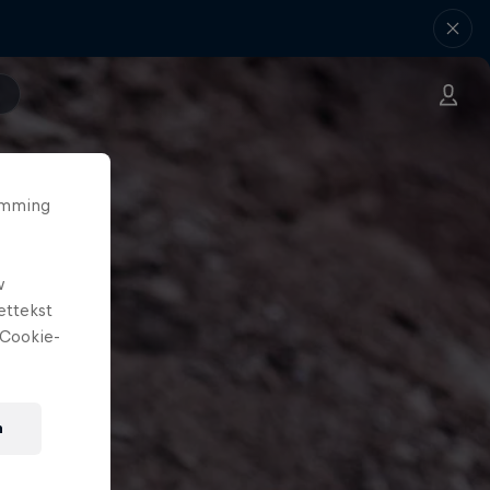
temming
w
ettekst
Cookie-
n