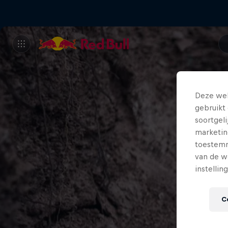
Deze web
gebruikt 
soortgel
marketin
toestemmi
van de w
instellin
C