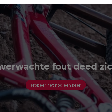
verwachte fout deed zi
Probeer het nog een keer