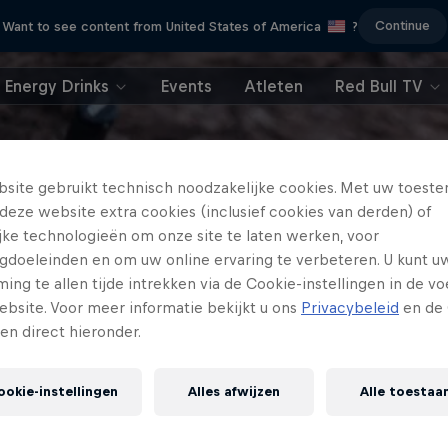
Continue
Want to see content from United States of America
?
Energy Drinks
Events
Atleten
Red Bull TV
site gebruikt technisch noodzakelijke cookies. Met uw toes
deze website extra cookies (inclusief cookies van derden) of
ijke technologieën om onze site te laten werken, voor
gdoeleinden en om uw online ervaring te verbeteren. U kunt u
ng te allen tijde intrekken via de Cookie-instellingen in de vo
ebsite. Voor meer informatie bekijkt u ons
Privacybeleid
en de 
gen direct hieronder.
ookie-instellingen
Alles afwijzen
Alle toestaa