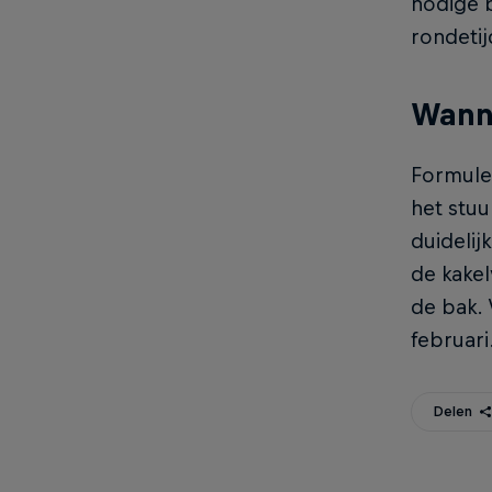
nodige 
rondeti
Wanne
Formule
het stuu
duidelij
de kake
de bak. 
februari
Delen