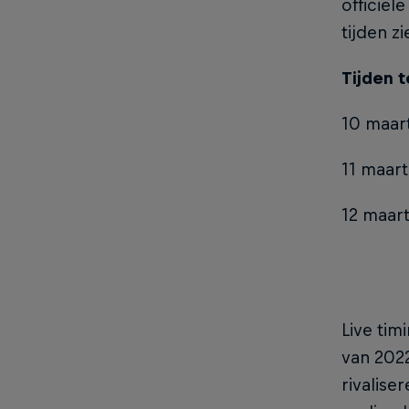
officiël
tijden z
Tijden 
10 maar
11 maart
12 maart
Live tim
van 2022
rivalise