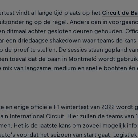
rtest vindt al lange tijd plaats op het
Circuit de B
 uitzondering op de regel. Anders dan in voorgaan
n ditmaal achter gesloten deuren gehouden. Offici
aar een driedaagse shakedown waar teams de kans 
p de proef te stellen. De sessies staan gepland van
een toeval dat de baan in Montmeló wordt gebruikt
 mix van langzame, medium en snelle bochten én e
e en enige officiële F1 wintertest van 2022 wordt 
ain International Circuit. Hier zullen de teams van 
men. Het is de laatste kans om zoveel mogelijk inf
uto’s voordat het seizoen van start gaat. Logistiek 