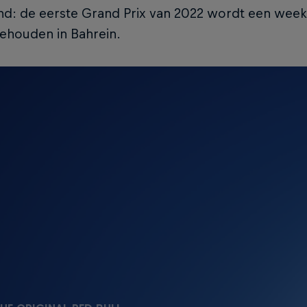
nd: de eerste Grand Prix van 2022 wordt een week
gehouden in Bahrein.