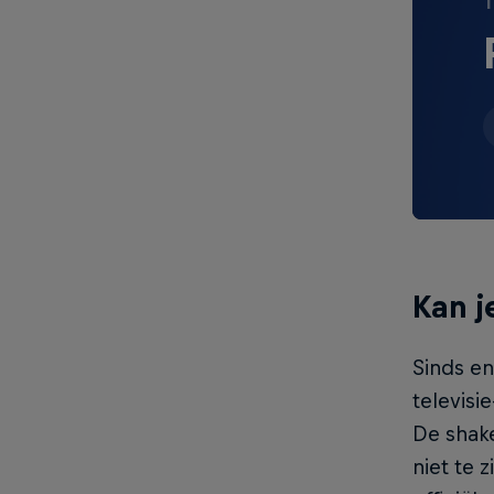
T
Kan j
Sinds en
televisi
De shake
niet te 