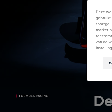
Deze web
gebruikt 
soortgel
marketin
toestemmi
van de w
instellin
C
De
FORMULA RACING