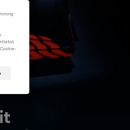
temming
w
ettekst
Cookie-
n
it