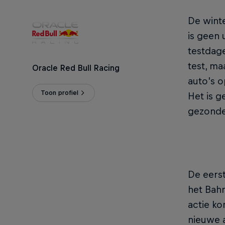
De winte
is geen
testdage
test, m
Oracle Red Bull Racing
auto’s o
Toon profiel
Het is g
gezonde
De eerst
het Bahr
actie ko
nieuwe a