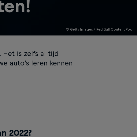
ten!
© Getty Images / Red Bull Content Pool
Het is zelfs al tijd
we auto's leren kennen
an 2022?