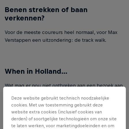
Benen strekken of baan
verkennen?
Voor de meeste coureurs heel normaal, voor Max
Verstappen een uitzondering: de track walk.
When in Holland...
Wat mag er nou niet ontbreken aan een bezoek aan
Nederland? Juist ja, stroopwafels! En als je het doet,
Deze website gebruikt technisch noodzakelijke
moet je het goed doen: met verse, warme
cookies. Met uw toestemming gebruikt deze
stroopwafels!
website extra cookies (inclusief cookies van
derden) of soortgelijke technologieën om onze site
te laten werken, voor marketingdoeleinden en om