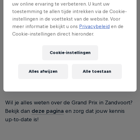
uw online ervaring te verbeteren. U kunt uw
Alle grote namen zijn aanwezig
toestemming te allen tijde intrekken via de Cookie-
instellingen in de voettekst van de website. Voor
meer informatie bekijkt u ons
Privacybeleid
en de
F1
-legende Sir Jackie Stewart, die zelf voor het
Cookie-instellingen direct hieronder.
eerst in 1964 op circuit Zandvoort racete, heeft er
zin in!
Cookie-instellingen
Alles afwijzen
Alle toestaan
Laat het raceweekend maar
beginnen, wij zijn er klaar voor!
Wil je alles weten over de Grand Prix in Zandvoort?
Bekijk dan
deze pagina
en zorg dat jouw kennis
up-to-date is!