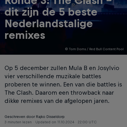
Ronde 3: The Clash –
dit zijn de 5 beste
Nederlandstalige
remixes
© Tom Doms / Red Bull Content Pool
Op 5 december zullen Mula B en Josylvio
vier verschillende muzikale battles
proberen te winnen. Een van die battles is
The Clash. Daarom een throwback naar
dikke remixes van de afgelopen jaren.
Geschreven door Rajko Disseldorp
3 minuten lezen
Updated on
11.10.2024 · 22:00 UTC