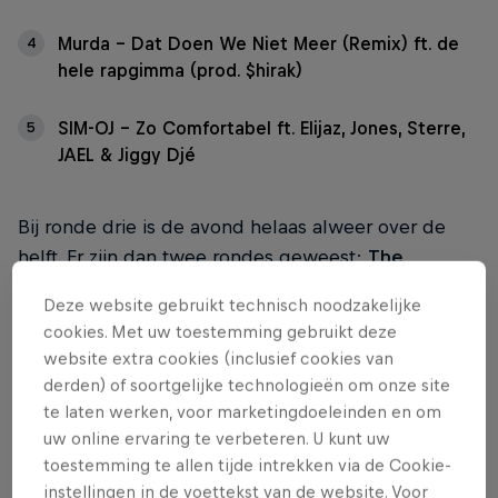
Murda – Dat Doen We Niet Meer (Remix) ft. de
4
hele rapgimma (prod. $hirak)
SIM-OJ – Zo Comfortabel ft. Elijaz, Jones, Sterre,
5
JAEL & Jiggy Djé
Bij ronde drie is de avond helaas alweer over de
helft. Er zijn dan twee rondes geweest:
The
Remake
, waarin ze dezelfde cover hebben
Deze website gebruikt technisch noodzakelijke
gespeeld én
The Takeover
, waarin de artiesten
cookies. Met uw toestemming gebruikt deze
elkaar moesten aanvullen op het nummer van de
website extra cookies (inclusief cookies van
ander.
derden) of soortgelijke technologieën om onze site
te laten werken, voor marketingdoeleinden en om
In deze derde ronde The Clash krijgen
Mula B
en
uw online ervaring te verbeteren. U kunt uw
Josylvio
de kans om het publiek fully te gaan
toestemming te allen tijde intrekken via de Cookie-
overtuigen. Ze moeten namelijk allebei twee
instellingen in de voettekst van de website. Voor