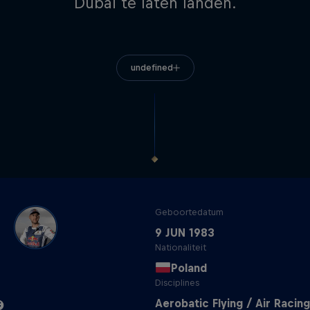
Dubai te laten landen.
undefined
Geboortedatum
9 JUN 1983
Nationaliteit
Poland
Disciplines
Aerobatic Flying / Air Racing