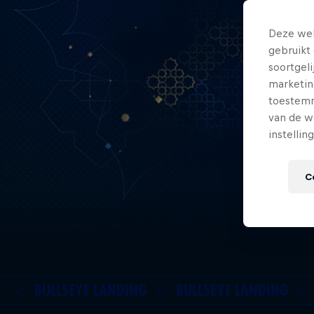
Deze web
gebruikt 
soortgel
marketin
toestemmi
van de w
instellin
C
BULLSEYE LANDING
BULLSEYE LANDING