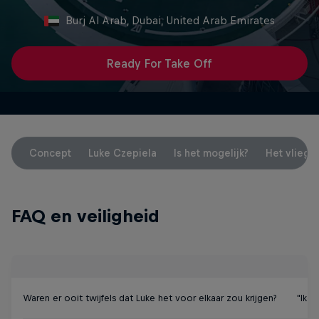
Burj Al Arab, Dubai, United Arab Emirates
Ready For Take Off
Concept
Luke Czepiela
Is het mogelijk?
Het vliegtu
FAQ en veiligheid
Waren er ooit twijfels dat Luke het voor elkaar zou krijgen?
"Ik h