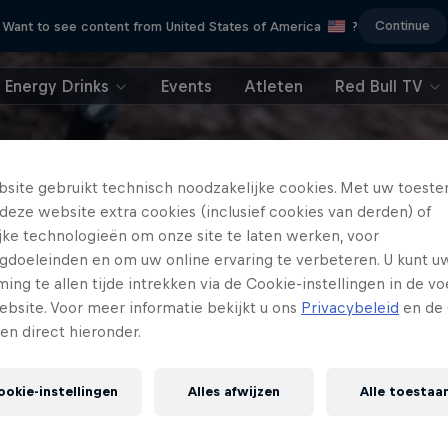
Continue
Want to see content from United States of America
?
Energy Drinks
Events
Atleten
Red Bull TV
site gebruikt technisch noodzakelijke cookies. Met uw toes
deze website extra cookies (inclusief cookies van derden) of
ijke technologieën om onze site te laten werken, voor
gdoeleinden en om uw online ervaring te verbeteren. U kunt u
ng te allen tijde intrekken via de Cookie-instellingen in de vo
ebsite. Voor meer informatie bekijkt u ons
Privacybeleid
en de 
gen direct hieronder.
ookie-instellingen
Alles afwijzen
Alle toestaa