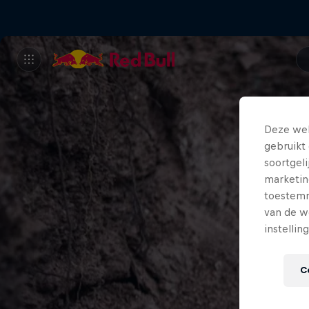
Deze web
gebruikt 
soortgel
marketin
toestemmi
van de w
instellin
C