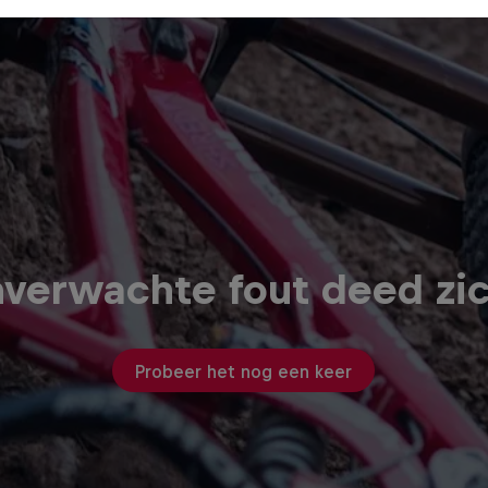
verwachte fout deed zi
Probeer het nog een keer