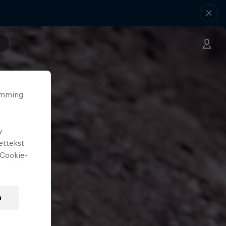
temming
w
ettekst
Cookie-
n