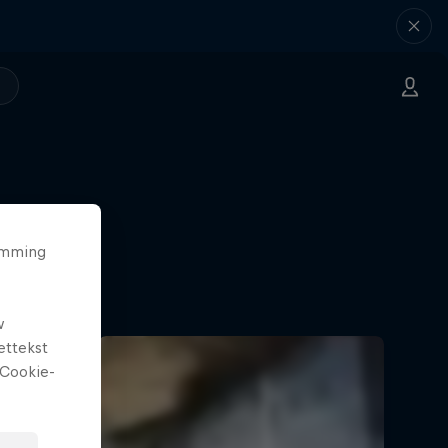
temming
w
ettekst
Cookie-