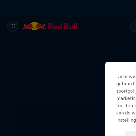
Deze web
gebruikt 
soortgel
marketin
toestemmi
van de w
instellin