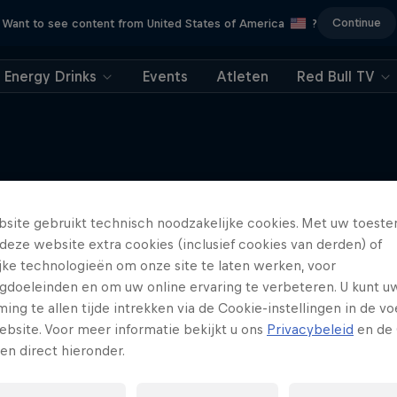
Continue
Want to see content from United States of America
?
Energy Drinks
Events
Atleten
Red Bull TV
Meer van dit
site gebruikt technisch noodzakelijke cookies. Met uw toes
deze website extra cookies (inclusief cookies van derden) of
ijke technologieën om onze site te laten werken, voor
gdoeleinden en om uw online ervaring te verbeteren. U kunt u
ng te allen tijde intrekken via de Cookie-instellingen in de vo
ebsite. Voor meer informatie bekijkt u ons
Privacybeleid
en de 
gen direct hieronder.