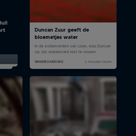
ull
rt