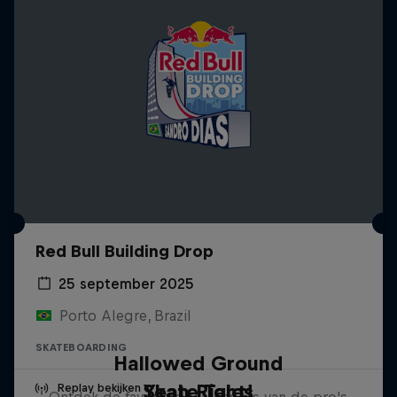
Red Bull Building Drop
25 september 2025
Porto Alegre, Brazil
SKATEBOARDING
Hallowed Ground
Yeah Right!
Skate Tales
Replay bekijken
Ontdek de favoriete skatespots van de pro's