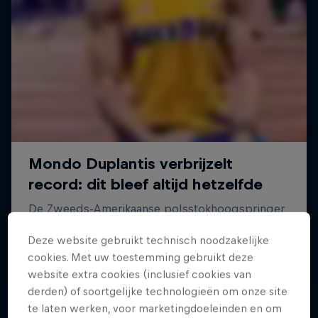
Born to Fly
Deze website gebruikt technisch noodzakelijke
cookies. Met uw toestemming gebruikt deze
Mondo Duplantis' reis naar polsstoksensatie
website extra cookies (inclusief cookies van
derden) of soortgelijke technologieën om onze site
ATHLETICS
te laten werken, voor marketingdoeleinden en om