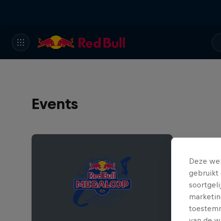
Events
Deze web
gebruikt 
soortgel
marketin
toestemmi
van de w