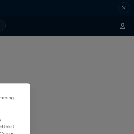
temming
w
ettekst
Cookie-