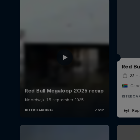
Red Bul
22 –
Cape
KITEBOA
Repl