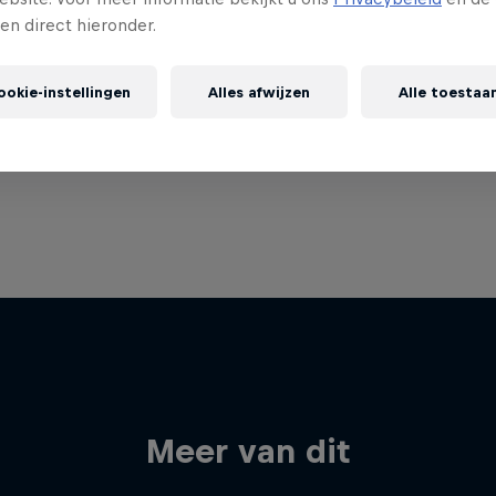
gen direct hieronder.
ookie-instellingen
Alles afwijzen
Alle toestaa
Meer van dit