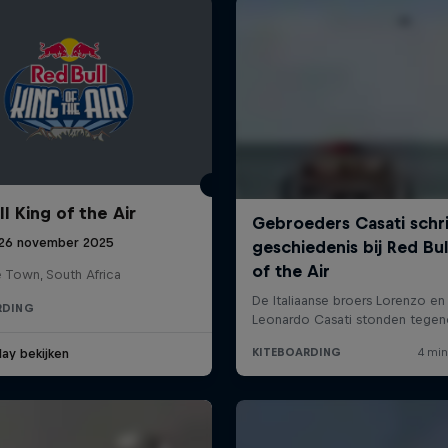
l King of the Air
 26 november 2025
 Town, South Africa
RDING
ay bekijken