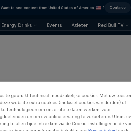
Continue
Want to see content from United States of America
?
Energy Drinks
Events
Atleten
Red Bull TV
site gebruikt technisch noodzakelijke cookies. Met uw toes
deze website extra cookies (inclusief cookies van derden) of
ijke technologieën om onze site te laten werken, voor
gdoeleinden en om uw online ervaring te verbeteren. U kunt u
ng te allen tijde intrekken via de Cookie-instellingen in de vo
ebsite. Voor meer informatie bekijkt u ons
Privacybeleid
en de 