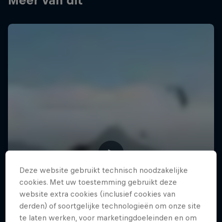
Meer van dit
Deze website gebruikt technisch noodzakelijke
cookies. Met uw toestemming gebruikt deze
website extra cookies (inclusief cookies van
derden) of soortgelijke technologieën om onze site
te laten werken, voor marketingdoeleinden en om