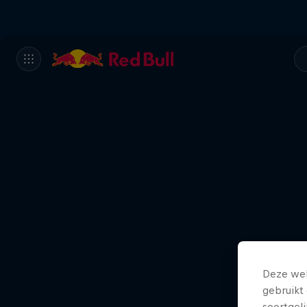
Deze web
gebruikt 
soortgel