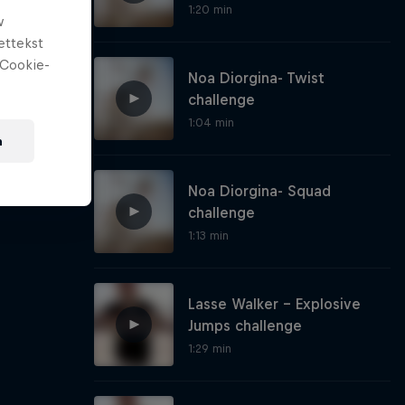
1:20 min
w
ettekst
Cookie-
Noa Diorgina- Twist
challenge
1:04 min
n
Noa Diorgina- Squad
challenge
1:13 min
Lasse Walker - Explosive
Jumps challenge
1:29 min