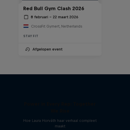
Red Bull Gym Clash 2026
8 februari – 22 maart 2026
CrossFit Gymert, Netherlands
STAY FIT
Afgelopen event
Power in Every Rep: Together
We Rise
Hoe Laura Horváth haar verhaal compleet
maakt