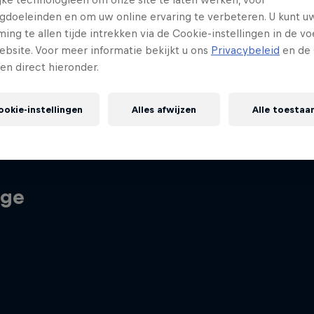
gdoeleinden en om uw online ervaring te verbeteren. U kunt u
ng te allen tijde intrekken via de Cookie-instellingen in de vo
ebsite. Voor meer informatie bekijkt u ons
Privacybeleid
en de 
gen direct hieronder.
ookie-instellingen
Alles afwijzen
Alle toestaa
nge