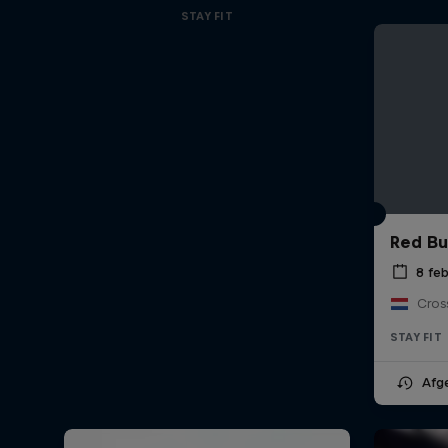
STAY FIT
Red Bu
8 feb
Cros
STAY FIT
Afg