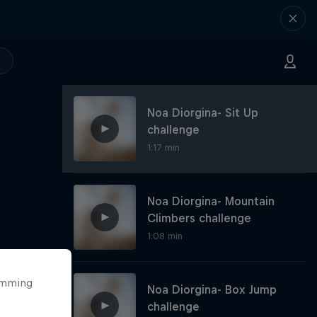
Noa Diorgina- Sit Up
challenge
1:17 min
Noa Diorgina- Mountain
Climbers challenge
1:08 min
temming
Noa Diorgina- Box Jump
challenge