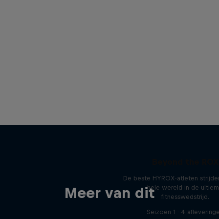
Beyond the ROX
De beste HYROX-atleten strijde
hele wereld in de ultie
Meer van dit
fitnesswedstrijd.
Seizoen 1 · 4 aflevering