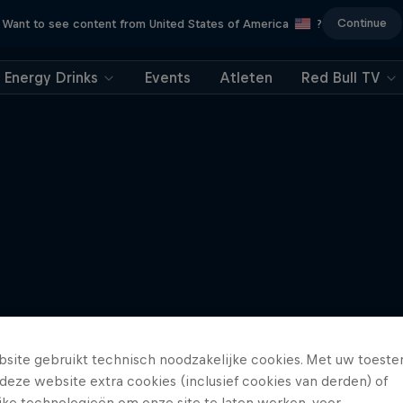
Continue
Want to see content from United States of America
?
Energy Drinks
Events
Atleten
Red Bull TV
site gebruikt technisch noodzakelijke cookies. Met uw toes
deze website extra cookies (inclusief cookies van derden) of
ijke technologieën om onze site te laten werken, voor