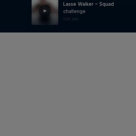
Lasse Walker - Squad
challenge
1:06 min
Lasse Walker - Sit Up
challenge
1:22 min
Lasse Walker - Nordic curl
challenge
1:12 min
Johnny Collinson doet de
zwemmer oefening
0:41 min