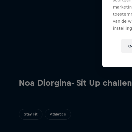
marketin
toestemmi
van de w
instellin
C
Noa Diorgina- Sit Up challe
Stay Fit
Athletics