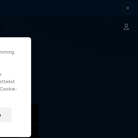
temming
laas
w
r.
ettekst
Cookie-
n