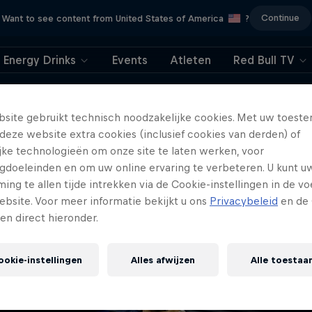
Continue
Want to see content from United States of America
?
Energy Drinks
Events
Atleten
Red Bull TV
404
site gebruikt technisch noodzakelijke cookies. Met uw toes
deze website extra cookies (inclusief cookies van derden) of
ry, deze pagina is he
ijke technologieën om onze site te laten werken, voor
gdoeleinden en om uw online ervaring te verbeteren. U kunt u
iet meer beschikbaa
ng te allen tijde intrekken via de Cookie-instellingen in de vo
ebsite. Voor meer informatie bekijkt u ons
Privacybeleid
en de 
gen direct hieronder.
ookie-instellingen
Alles afwijzen
Alle toestaa