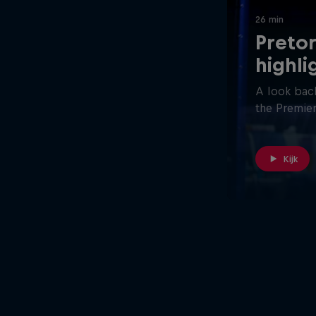
26 min
Pretor
highli
A look back
the Premier
Kijk