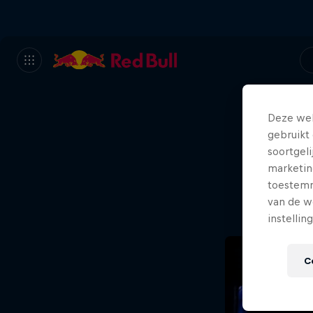
Deze web
gebruikt 
Sor
soortgel
marketin
n
toestemmi
van de w
instellin
C