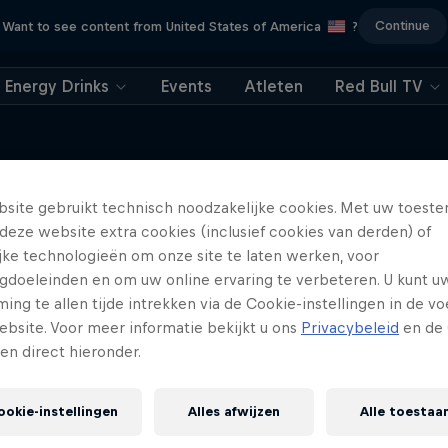
Continue
Want to see content from United States of America
?
Energy Drinks
Events
Atleten
Red Bull TV
site gebruikt technisch noodzakelijke cookies. Met uw toes
deze website extra cookies (inclusief cookies van derden) of
Meer van dit
ijke technologieën om onze site te laten werken, voor
gdoeleinden en om uw online ervaring te verbeteren. U kunt u
ng te allen tijde intrekken via de Cookie-instellingen in de vo
ebsite. Voor meer informatie bekijkt u ons
Privacybeleid
en de 
gen direct hieronder.
ookie-instellingen
Alles afwijzen
Alle toestaa