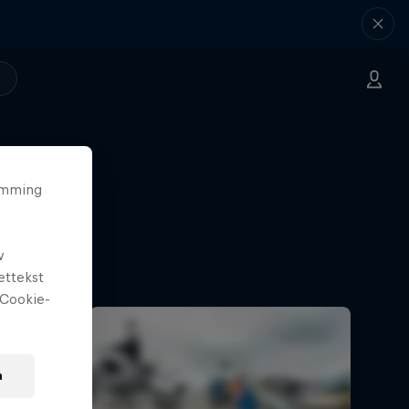
temming
w
ettekst
Cookie-
n