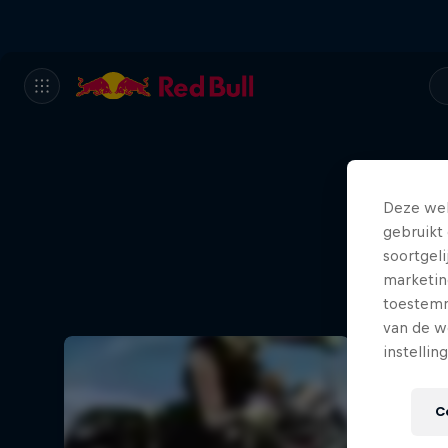
Deze web
gebruikt 
soortgel
marketin
toestemmi
van de w
instellin
C