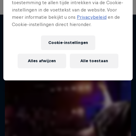
toestemming te allen tijde intrekken via de Cookie-
instellingen in de voettekst van de website. Voor
meer informatie bekijkt u ons
Privacybeleid
en de
Cookie-instellingen direct hieronder.
Break Town
Meer van dit
Maak kennis met India's breaking scene
Cookie-instellingen
DANCE
Alles afwijzen
Alle toestaan