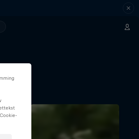
temming
w
ettekst
Cookie-