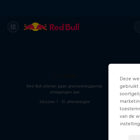
For Reals
Deze web
gebruikt 
Red Bull-atleten gaan grensverleggende
uitdagingen aan
soortgel
marketin
Seizoen 1 · 10 afleveringen
toestemmi
van de w
instellin