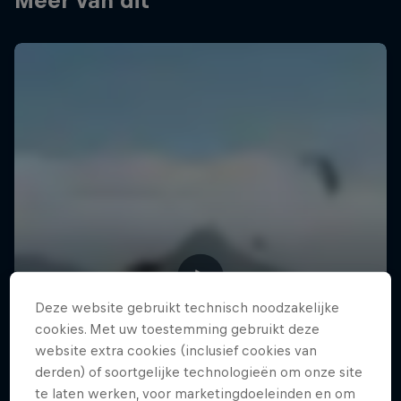
Meer van dit
Deze website gebruikt technisch noodzakelijke
cookies. Met uw toestemming gebruikt deze
website extra cookies (inclusief cookies van
derden) of soortgelijke technologieën om onze site
te laten werken, voor marketingdoeleinden en om