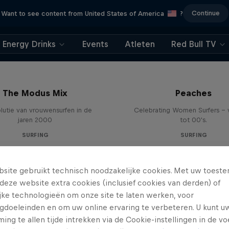
Continue
Want to see content from United States of America
?
Energy Drinks
Events
Atleten
Red Bull TV
The Modus Mix
Peaches
lutie van vrouwensurfen in de
Celebrating Women Surfers - 
jaren 2000
tot 00's.
SURFING
SURFING
site gebruikt technisch noodzakelijke cookies. Met uw toes
deze website extra cookies (inclusief cookies van derden) of
ijke technologieën om onze site te laten werken, voor
gdoeleinden en om uw online ervaring te verbeteren. U kunt u
ng te allen tijde intrekken via de Cookie-instellingen in de vo