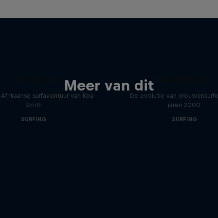
The Source
The Modus Mix
Meer van dit
-Afrikaanse surfavontuur van Koa
De evolutie van vrouwensurfe
Smith
jaren 2000
SURFING
SURFING