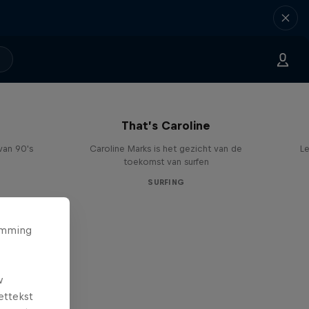
That’s Caroline
van 90's
Caroline Marks is het gezicht van de
Le
toekomst van surfen
SURFING
temming
w
ettekst