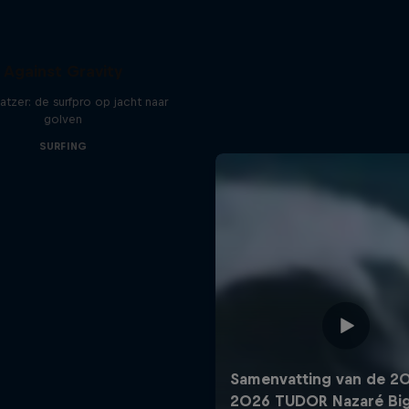
Against Gravity
atzer: de surfpro op jacht naar
golven
SURFING