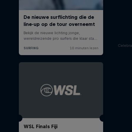
Celebra
WSL Finals Fiji