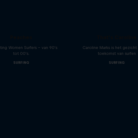
Peaches
That’s Caroline
ting Women Surfers - van 90's
Caroline Marks is het gezicht
tot 00's.
toekomst van surfen
SURFING
SURFING