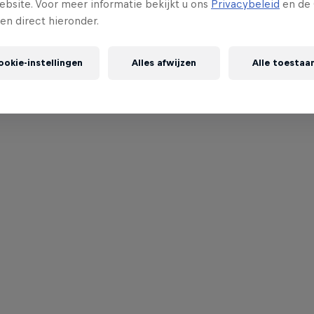
ebsite. Voor meer informatie bekijkt u ons
Privacybeleid
en de 
gen direct hieronder.
ookie-instellingen
Alles afwijzen
Alle toestaa