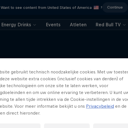
Continue
Want to see content from United States of America
?
Energy Drinks
Events
Atleten
Red Bull TV
Meer van dit
site gebruikt technisch noodzakelijke cookies. Met uw toes
deze website extra cookies (inclusief cookies van derden) of
ijke technologieën om onze site te laten werken, voor
gdoeleinden en om uw online ervaring te verbeteren. U kunt u
ng te allen tijde intrekken via de Cookie-instellingen in de vo
ebsite. Voor meer informatie bekijkt u ons
Privacybeleid
en de 
gen direct hieronder.