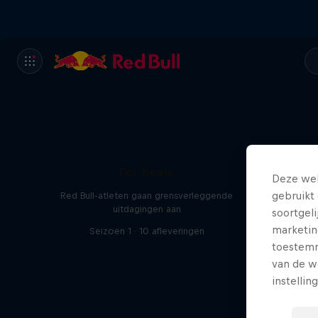
For Reals
Deze web
gebruikt 
Red Bull-atleten gaan grensverleggende
uitdagingen aan
soortgel
marketin
Seizoen 1 · 10 afleveringen
toestemmi
van de w
instellin