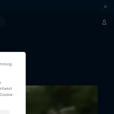
temming
w
ettekst
Cookie-