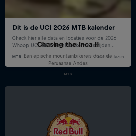
Chasing the Inca II
Een epische mountainbikereis door de
Peruaanse Andes
MTB