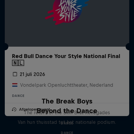
Red Bull Dance Your Style National Final
🇳🇱
21 juli 2026
Vondelpark Openluchttheater, Nederland
DANCE
The Break Boys
Beyond the Dance
Afgelopen event
The return of the Skill Brat Renegades
Van hun thuisstad tot het nationale podium.
DANCE
DANCE