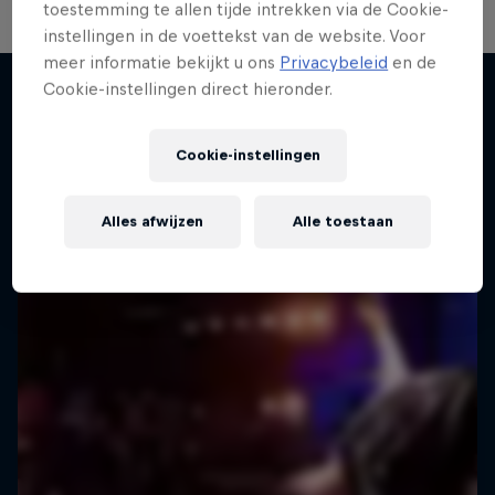
toestemming te allen tijde intrekken via de Cookie-
instellingen in de voettekst van de website. Voor
meer informatie bekijkt u ons
Privacybeleid
en de
Cookie-instellingen direct hieronder.
Break Town
Meer van dit
Maak kennis met India's breaking scene
Cookie-instellingen
DANCE
Alles afwijzen
Alle toestaan