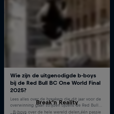
Break'n Reality
B-boys over de hele wereld delen één passie