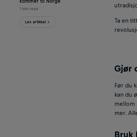
kommer til Norge
utradisj
1 min read
Ta en ti
Les artikkel
revolusj
Gjør 
Før du k
kan du ø
mellom k
mer. Alle
Bruk