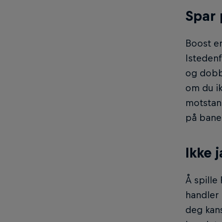
Spar 
Boost er
Istedenf
og dobb
om du ik
motstand
på bane
Ikke 
Å spille
handler 
deg kan