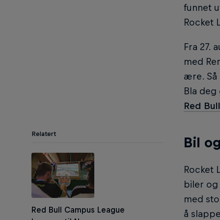
funnet u
Rocket 
Fra 27. 
med Ren
ære. Så 
Bla deg
Red Bul
Relatert
Bil o
Rocket L
biler og
med stor
Red Bull Campus League
å slappe