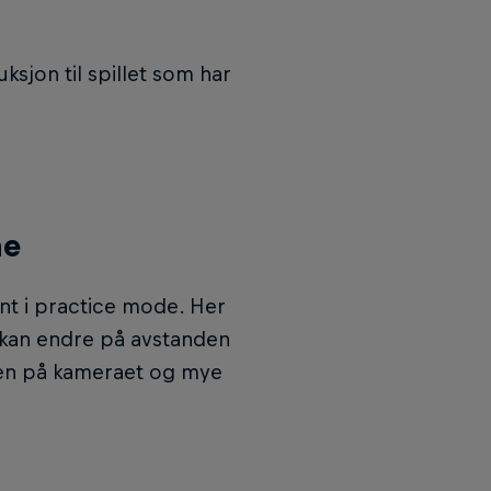
uksjon til spillet som har
ne
jent i practice mode. Her
 kan endre på avstanden
elen på kameraet og mye