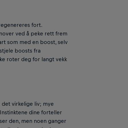
regenereres fort.
emover ved å peke rett frem
rt som med en boost, selv
tjele boosts fra
ke roter deg for langt vekk
 det virkelige liv; mye
nstinktene dine forteller
 ser den, men noen ganger