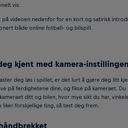
onelt vis.
tt på videoen nedenfor for en kort og satirisk introd
onert både online fotball- og bilspill.
deg kjent med kamera-instillinge
aster deg løs i spillet, er det lurt å gjøre deg litt k
ve på ferdighetene dine, og fikse på kameraet. Du
ameraet ditt og bilen, hvor mye sikt du har, vink
 liker forskjellige ting, så test deg frem.
 håndbrekket