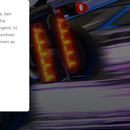
e, kan
fra
gere, til
l enhver
unnen av