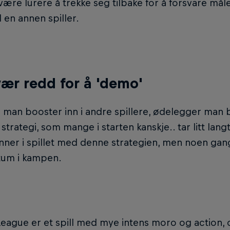
være lurere å trekke seg tilbake for å forsvare mål
il en annen spiller.
vær redd for å 'demo'
man booster inn i andre spillere, ødelegger man b
strategi, som mange i starten kanskje.. tar litt langt
nner i spillet med denne strategien, men noen ga
um i kampen.
eague er et spill med mye intens moro og action, 