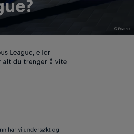
gue?
© Psyonix
us League, eller
r alt du trenger å vite
nn har vi undersøkt og