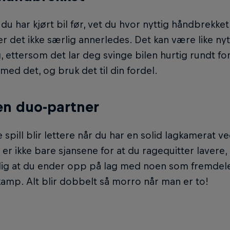
u har kjørt bil før, vet du hvor nyttig håndbrekket
r det ikke særlig annerledes. Det kan være like ny
 ettersom det lar deg svinge bilen hurtig rundt for
t med det, og bruk det til din fordel.
en duo-partner
e spill blir lettere når du har en solid lagkamerat v
 er ikke bare sjansene for at du ragequitter laver
lig at du ender opp på lag med noen som fremdele
kamp. Alt blir dobbelt så morro når man er to!