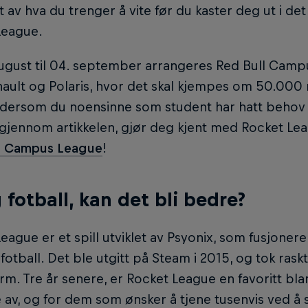
t av hva du trenger å vite før du kaster deg ut i de
League.
august til 04. september arrangeres Red Bull Cam
ault og Polaris, hvor det skal kjempes om 50.000 
dersom du noensinne som student har hatt behov fo
 gjennom artikkelen, gjør deg kjent med Rocket Le
l Campus League
!
g fotball, kan det bli bedre?
eague er et spill utviklet av Psyonix, som fusjonerer 
 fotball. Det ble utgitt på Steam i 2015, og tok ra
m. Tre år senere, er Rocket League en favoritt b
 av, og for dem som ønsker å tjene tusenvis ved å slå