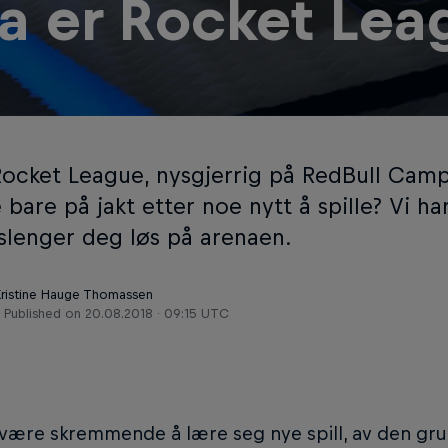
a er Rocket Lea
 Rocket League, nysgjerrig på RedBull Camp
 bare på jakt etter noe nytt å spille? Vi ha
 slenger deg løs på arenaen.
Kristine Hauge Thomassen
Published on
20.08.2018 · 09:15 UTC
være skremmende å lære seg nye spill, av den gru