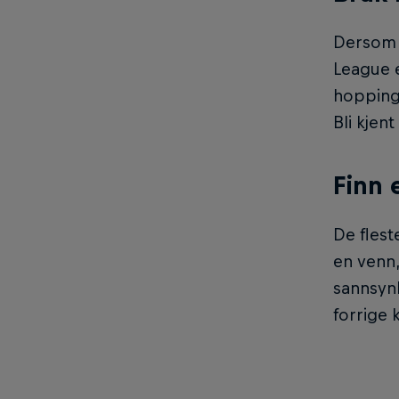
Dersom d
League e
hopping,
Bli kjen
Finn 
De flest
en venn,
sannsyn
forrige 