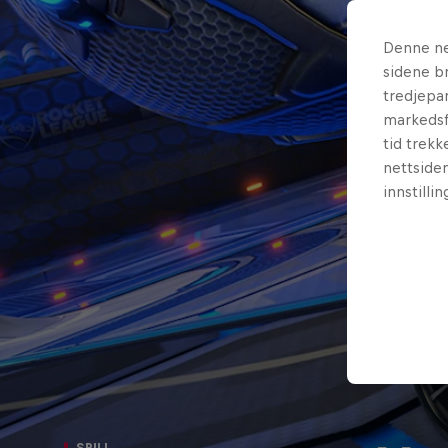
Denne ne
sidene br
tredjepar
markedsf
tid trekk
nettsiden
innstilli
SPILL