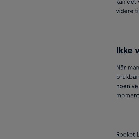
kan det 
videre t
Ikke 
Når man 
brukbar 
noen ve
moment
Rocket L