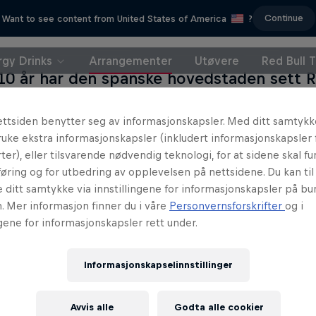
Continue
Want to see content from United States of America
?
rgy Drinks
Arrangementer
Utøvere
Red Bull 
 10 år har den spanske hovedstaden sett R
Tour stoppe ved Plaza de Toros de Las Ven
. Den høyt verdsatte arenaen i Madrid bli
ttsiden benytter seg av informasjonskapsler. Med ditt samtykk
uke ekstra informasjonskapsler (inkludert informasjonskapsler 
enderen. Las Ventas egner seg utmerket ti
ter), eller tilsvarende nødvendig teknologi, for at sidene skal fun
ighters, og det har dermed blitt svært m
øring og for utbedring av opplevelsen på nettsidene. Du kan ti
 og opptredener her gjennom årene.
e ditt samtykke via innstillingene for informasjonskapsler på b
. Mer informasjon finner du i våre
Personvernsforskrifter
og i
ngene for informasjonskapsler rett under.
Informasjonskapselinnstillinger
Avvis alle
Godta alle cookier