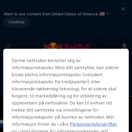
Want to see content from United States of America
?
Continue
Denne nettsiden benytter seg av
404
informasjonskapsler. Med ditt samtykke, kan sidene
Vel, dette er flaut. Hvor ble det av
bruke ekstra informasjonskapsler (inkludert
siden?!
informasjonskapsler fra tredjeparter), eller
tilsvarende nødvendig teknologi, for at sidene skal
fungere, til markedsføring og for utbedring av
opplevelsen på nettsidene. Du kan til enhver tid
trekke ditt samtykke via innstillingene for
informasjonskapsler på bunnen av nettsiden. Mer
informasjon finner du i våre
Personvernsforskrifter
og i innstillingene for informasjonskapsler rett