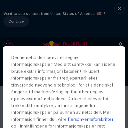
Want to see content from United States of America
?
Continue
Denne nettsiden benytter seg av
informasjonskapsler. Med ditt samtykke, kan sidene
bruke ekstra informasjonskapsler (inkludert
informasjonskapsler fra tredjeparter), eller
tilsvarende nødvendig teknologi, for at sidene skal
fungere, til markedsføring og for utbedring av
opplevelsen på nettsidene. Du kan til enhver tid
trekke ditt samtykke via innstillingene for
informasjonskapsler på bunnen av nettsiden. Mer
informasjon finner du i våre
Personvernsforskrifter
og i innstillingene for informasjonskapsler rett