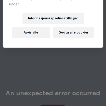
under.
Informasjonskapselinnstillinger
Avvis alle
Godta alle cookier
An unexpected error occurred