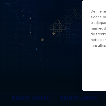
Denne ne
sidene br
tredjepar
markedsf
tid trekk
nettsiden
innstilli
BULLSEYE LANDING
BULLSEYE LANDING