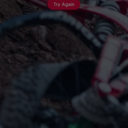
Try Again