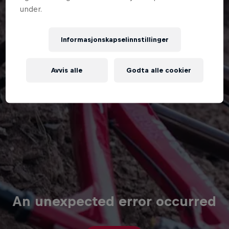
under.
Informasjonskapselinnstillinger
Avvis alle
Godta alle cookier
An unexpected error occurred