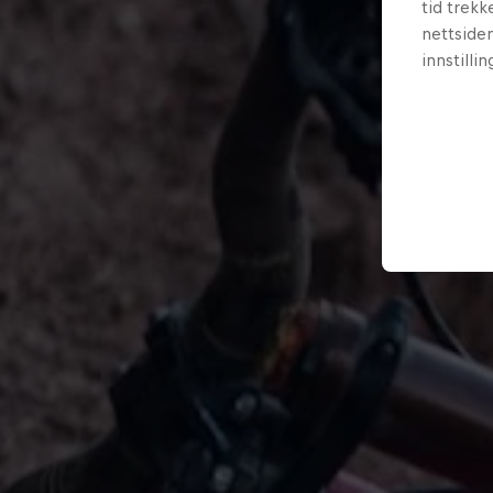
tid trekk
nettsiden
innstilli