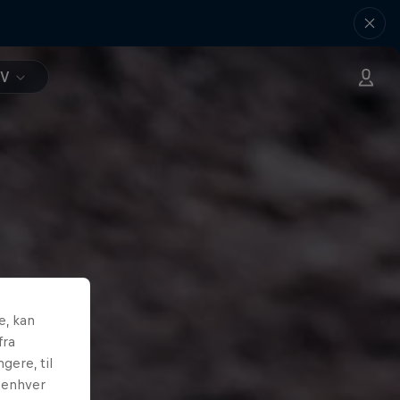
TV
e, kan
fra
gere, til
l enhver