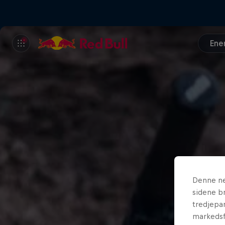
Ene
Denne ne
sidene br
tredjepar
markedsf