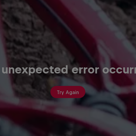
 unexpected error occur
Try Again