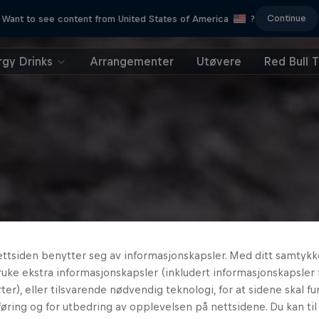
Continue
Want to see content from United States of America
?
rgy Drinks
Arrangementer
Utøvere
Red Bull 
ttsiden benytter seg av informasjonskapsler. Med ditt samtykk
uke ekstra informasjonskapsler (inkludert informasjonskapsler 
ter), eller tilsvarende nødvendig teknologi, for at sidene skal fun
øring og for utbedring av opplevelsen på nettsidene. Du kan ti