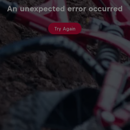
An unexpected error occurred
Try Again