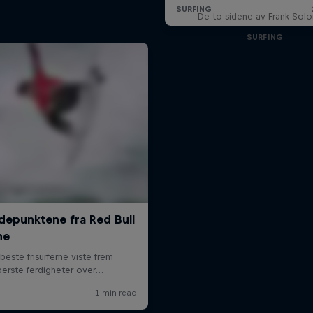
De to sidene av Frank So
SURFING