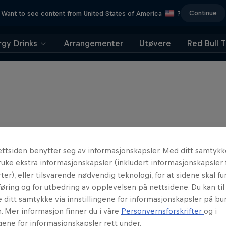
Continue
Want to see content from United States of America
?
rgy Drinks
Arrangementer
Utøvere
Red Bull 
ttsiden benytter seg av informasjonskapsler. Med ditt samtykk
uke ekstra informasjonskapsler (inkludert informasjonskapsler 
ter), eller tilsvarende nødvendig teknologi, for at sidene skal fun
øring og for utbedring av opplevelsen på nettsidene. Du kan ti
e ditt samtykke via innstillingene for informasjonskapsler på b
. Mer informasjon finner du i våre
Personvernsforskrifter
og i
ngene for informasjonskapsler rett under.