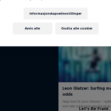
Mer av dette
And Two If By Sea
Informasjonskapselinnstillinger
ie om eventyr, skjebne og familie
SURFING
Avvis alle
Godta alle cookier
Let's Be Frank