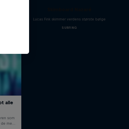
Skimboard Nazaré
Lucas Fink skimmer verdens største bølge
SURFING