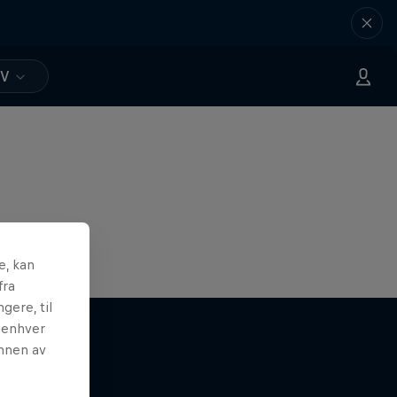
TV
e, kan
fra
gere, til
l enhver
unnen av