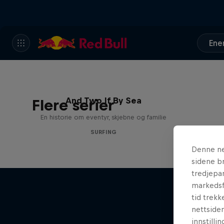
Ene
And Two If By Sea
Flere serier
En historie om eventyr, skjebne og familie
SURFING
Denne ne
sidene br
tredjepar
markedsf
tid trekk
nettsiden
innstilli