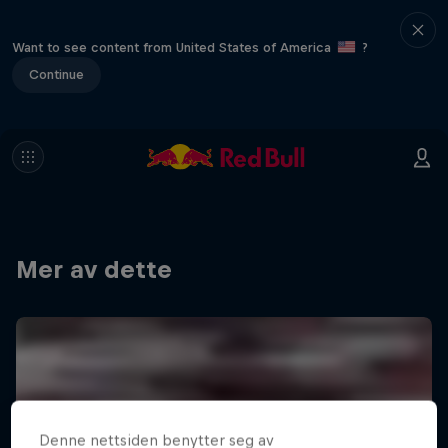
Want to see content from United States of America
?
Continue
Mer av dette
Denne nettsiden benytter seg av