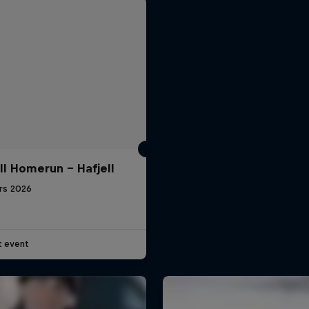
ll Homerun - Hafjell
rs 2026
t event