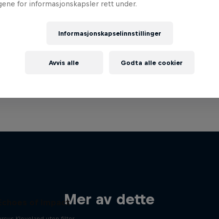
ngene for informasjonskapsler rett under.
Informasjonskapselinnstillinger
Avvis alle
Godta alle cookier
Mer av dette
Echoes of Impact
rcus Kleveland uten filter