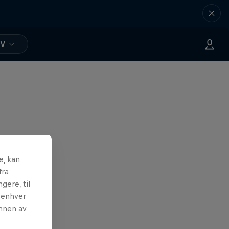
TV
e, kan
fra
gere, til
l enhver
unnen av