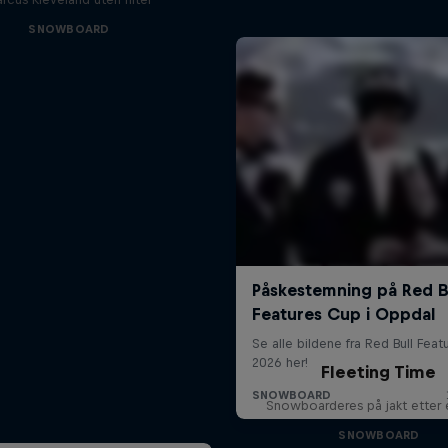
SNOWBOARD
Fleeting Time
Snowboarderes på jakt etter 
SNOWBOARD