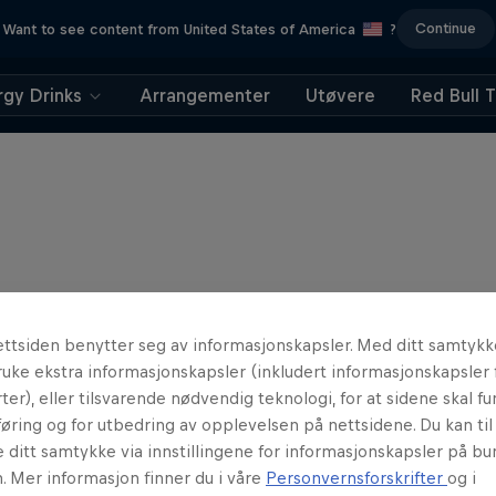
Continue
Want to see content from United States of America
?
rgy Drinks
Arrangementer
Utøvere
Red Bull 
ttsiden benytter seg av informasjonskapsler. Med ditt samtykk
uke ekstra informasjonskapsler (inkludert informasjonskapsler 
ter), eller tilsvarende nødvendig teknologi, for at sidene skal fun
øring og for utbedring av opplevelsen på nettsidene. Du kan ti
e ditt samtykke via innstillingene for informasjonskapsler på b
. Mer informasjon finner du i våre
Personvernsforskrifter
og i