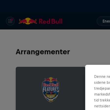
Ene
Arrangementer
Denne ne
sidene br
tredjepar
markedsf
tid trekk
nettsiden