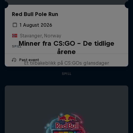
Red Bull Pole Run
1 August 2026
Stavanger, Norway
Minner fra CS:GO – De tidlige
SPILL
årene
Past event
Et tilbakeblikk på CS:GOs glansdager
SPILL