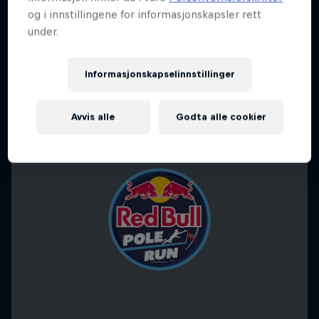
og i innstillingene for informasjonskapsler rett
under.
Informasjonskapselinnstillinger
Avvis alle
Godta alle cookier