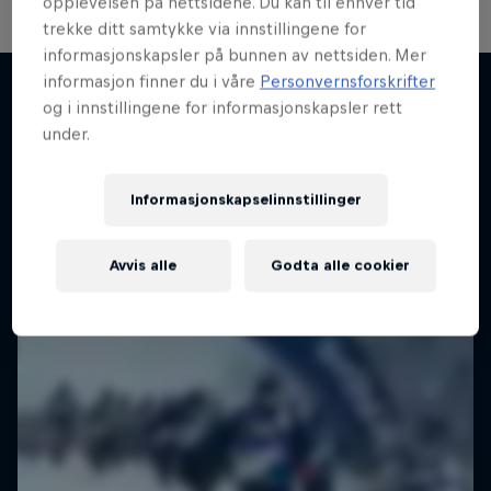
opplevelsen på nettsidene. Du kan til enhver tid
trekke ditt samtykke via innstillingene for
informasjonskapsler på bunnen av nettsiden. Mer
informasjon finner du i våre
Personvernsforskrifter
Making of: Unrailistic 2.0
og i innstillingene for informasjonskapsler rett
under.
Mer av dette
Finn ut mer om hvordan Unrailistic 2.0 ble til!
FREESKI
Informasjonskapselinnstillinger
Avvis alle
Godta alle cookier