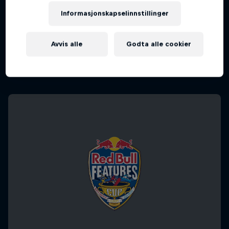
Informasjonskapselinnstillinger
Echoes of Impact
Avvis alle
Godta alle cookier
Marcus Kleveland uten filter
SNOWBOARD