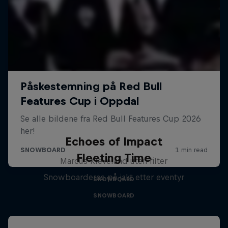
Echoes of Impact
Fleeting Time
Marcus Kleveland uten filter
Snowboarderes på jakt etter eventyr
SNOWBOARD
SNOWBOARD