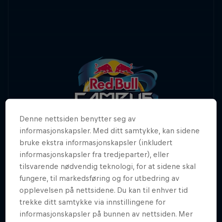
Denne nettsiden benytter seg av
informasjonskapsler. Med ditt samtykke, kan sidene
bruke ekstra informasjonskapsler (inkludert
informasjonskapsler fra tredjeparter), eller
tilsvarende nødvendig teknologi, for at sidene skal
fungere, til markedsføring og for utbedring av
opplevelsen på nettsidene. Du kan til enhver tid
trekke ditt samtykke via innstillingene for
informasjonskapsler på bunnen av nettsiden. Mer