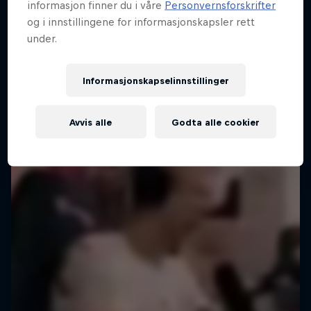
informasjon finner du i våre
Personvernsforskrifter
Global Valorant University Championship
og i innstillingene for informasjonskapsler rett
under.
Informasjonskapselinnstillinger
Avvis alle
Godta alle cookier