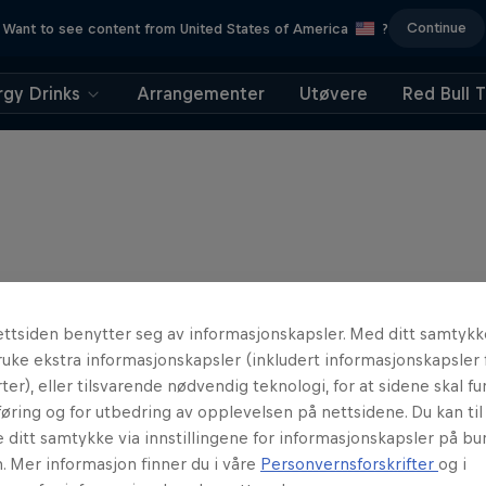
Continue
Want to see content from United States of America
?
rgy Drinks
Arrangementer
Utøvere
Red Bull 
ttsiden benytter seg av informasjonskapsler. Med ditt samtykk
uke ekstra informasjonskapsler (inkludert informasjonskapsler 
ter), eller tilsvarende nødvendig teknologi, for at sidene skal fun
øring og for utbedring av opplevelsen på nettsidene. Du kan ti
e ditt samtykke via innstillingene for informasjonskapsler på b
. Mer informasjon finner du i våre
Personvernsforskrifter
og i