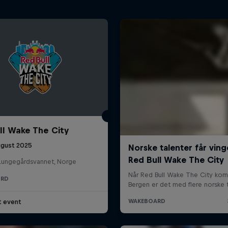
ll Wake The City
ugust 2025
e Lungegårdsvannet, Norge
ARD
t event