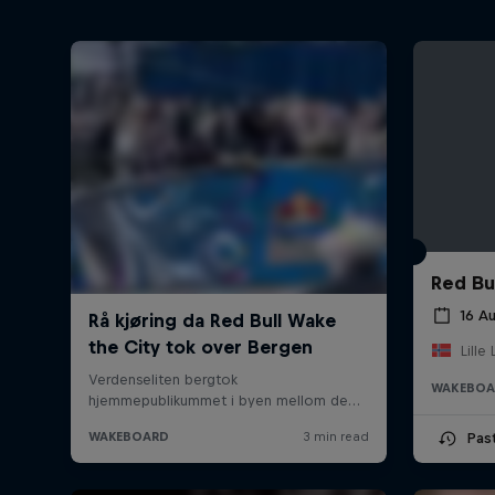
Red Bu
16 A
Lill
WAKEBO
Pas