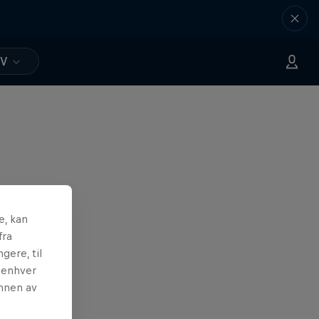
TV
e, kan
fra
gere, til
l enhver
unnen av