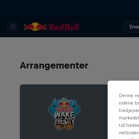
Ene
Arrangementer
Denne ne
sidene br
tredjepar
markedsf
tid trekk
nettsiden