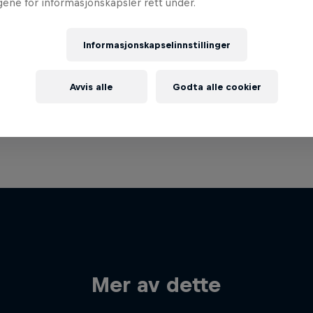
ngene for informasjonskapsler rett under.
Informasjonskapselinnstillinger
Avvis alle
Godta alle cookier
Mer av dette