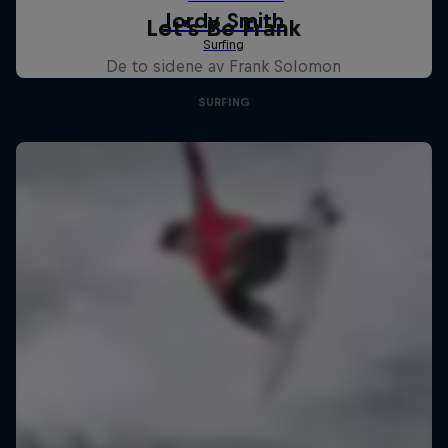
Let's Be Frank
De to sidene av Frank Solomon
SURFING