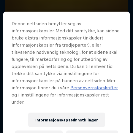
Skimboard Nazaré
Denne nettsiden benytter seg av
Lucas Fink skimmer verdens største bølge
informasjonskapsler. Med ditt samtykke, kan sidene
bruke ekstra informasjonskapsler (inkludert
SURFING
informasjonskapsler fra tredjeparter), eller
tilsvarende nødvendig teknologi, for at sidene skal
fungere, til markedsføring og for utbedring av
opplevelsen på nettsidene. Du kan til enhver tid
trekke ditt samtykke via innstillingene for
informasjonskapsler på bunnen av nettsiden. Mer
informasjon finner du i våre
Personvernsforskrifter
og i innstillingene for informasjonskapsler rett
under.
Informasjonskapselinnstillinger