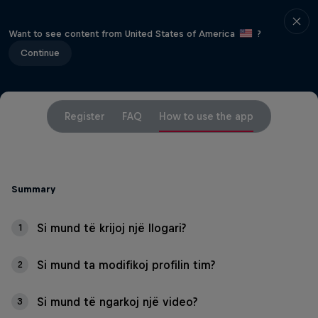
Want to see content from United States of America
?
Continue
Register
FAQ
How to use the app
Summary
Si mund të krijoj një llogari?
1
Si mund ta modifikoj profilin tim?
2
Si mund të ngarkoj një video?
3