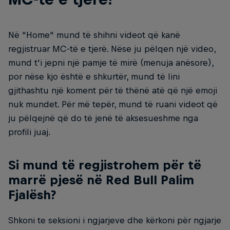
Në "Home" mund të shihni videot që kanë
regjistruar MC-të e tjerë. Nëse ju pëlqen një video,
mund t'i jepni një pamje të mirë (menuja anësore),
por nëse kjo është e shkurtër, mund të lini
gjithashtu një koment për të thënë atë që një emoji
nuk mundet. Për më tepër, mund të ruani videot që
ju pëlqejnë që do të jenë të aksesueshme nga
profili juaj.
Si mund të regjistrohem për të
marrë pjesë në Red Bull Palim
Fjalësh?
Shkoni te seksioni i ngjarjeve dhe kërkoni për ngjarje