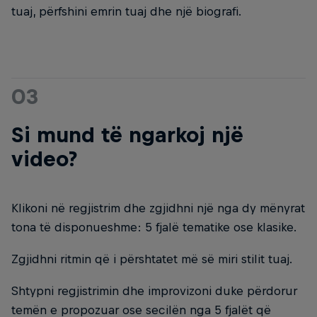
tuaj, përfshini emrin tuaj dhe një biografi.
03
Si mund të ngarkoj një
video?
Klikoni në regjistrim dhe zgjidhni një nga dy mënyrat
tona të disponueshme: 5 fjalë tematike ose klasike.​
Zgjidhni ritmin që i përshtatet më së miri stilit tuaj.​
Shtypni regjistrimin dhe improvizoni duke përdorur
temën e propozuar ose secilën nga 5 fjalët që