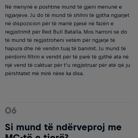
Në menynë e poshtme mund të gjeni menunë e
ngjarjeve. Ju do të mund të shihni të gjitha ngjarjet
në dispozicion për të marrë pjesë në fazën e
regjistrimit për Red Bull Batalla. Mos harroni se do
të mund të regjistroheni vetëm për ngjarje të
hapura dhe në vendin tuaj të banimit. Ju mund të
përdorni filtrin e vendit për të parë të gjithë ata në
një vend të caktuar për t'u regjistruar për atë që ju
përshtatet më mirë nëse ka disa.
06
Si mund të ndërveproj me
MC-të e tjerë?