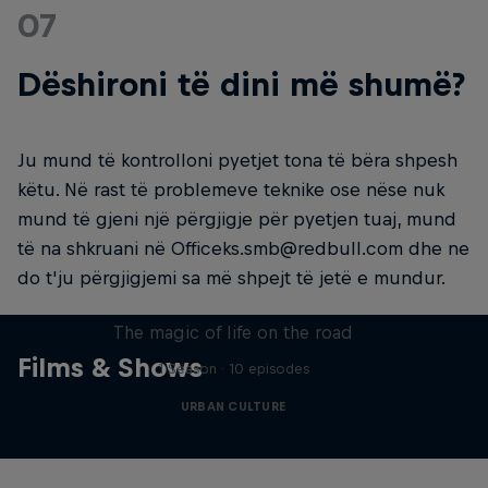
07
Dëshironi të dini më shumë?
Ju mund të kontrolloni pyetjet tona të bëra shpesh
këtu. Në rast të problemeve teknike ose nëse nuk
mund të gjeni një përgjigje për pyetjen tuaj, mund
të na shkruani në Officeks.smb@redbull.com dhe ne
do t'ju përgjigjemi sa më shpejt të jetë e mundur.
The Road Trick
The magic of life on the road
Films & Shows
1 Season · 10 episodes
URBAN CULTURE