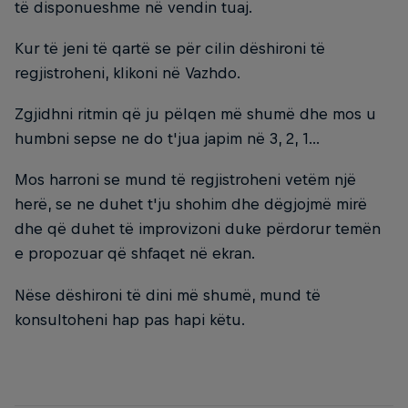
të disponueshme në vendin tuaj.​
Kur të jeni të qartë se për cilin dëshironi të
regjistroheni, klikoni në Vazhdo.​
Zgjidhni ritmin që ju pëlqen më shumë dhe mos u
humbni sepse ne do t'jua japim në 3, 2, 1...
Mos harroni se mund të regjistroheni vetëm një
herë, se ne duhet t'ju shohim dhe dëgjojmë mirë
dhe që duhet të improvizoni duke përdorur temën
e propozuar që shfaqet në ekran.
Nëse dëshironi të dini më shumë, mund të
konsultoheni hap pas hapi këtu.