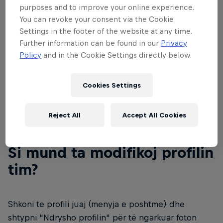
emailin tuaj dhe një fjalëkalim. Ne do t'ju dërgojmë
purposes and to improve your online experience.
një email për të verifikuar që jeni ju.
You can revoke your consent via the Cookie
Settings in the footer of the website at any time.
Gjatë procesit të regjistrimit ju duhet të zgjidhni
Further information can be found in our
Privacy
emrin tuaj të përdoruesit dhe të tregoni vendin tuaj
Policy
and in the Cookie Settings directly below.
të banimit.​
Cookies Settings
Reject All
Accept All Cookies
02
Si mund ta modifikoj profilin
tim?
Shkoni te profili juaj (menyja e poshtme) dhe
shtypni "Ndrysho profilin" për të ngarkuar foton