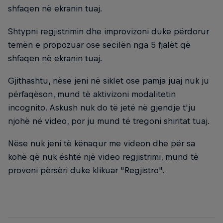
shfaqen në ekranin tuaj.​
Shtypni regjistrimin dhe improvizoni duke përdorur
temën e propozuar ose secilën nga 5 fjalët që
shfaqen në ekranin tuaj.
Gjithashtu, nëse jeni në siklet ose pamja juaj nuk ju
përfaqëson, mund të aktivizoni modalitetin
incognito. Askush nuk do të jetë në gjendje t'ju
njohë në video, por ju mund të tregoni shiritat tuaj.
Nëse nuk jeni të kënaqur me videon dhe për sa
kohë që nuk është një video regjistrimi, mund të
provoni përsëri duke klikuar "Regjistro".