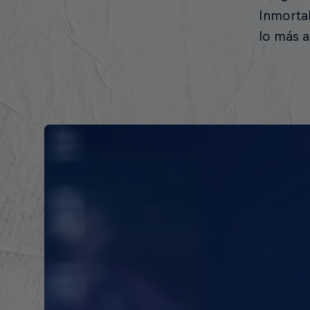
Inmorta
lo más a