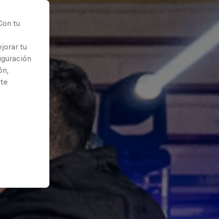
Con tu
jorar tu
iguración
ón,
rte