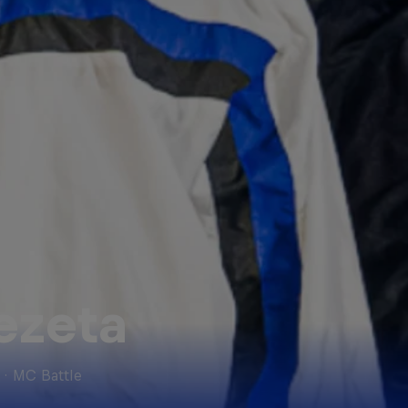
ezeta
·
MC Battle