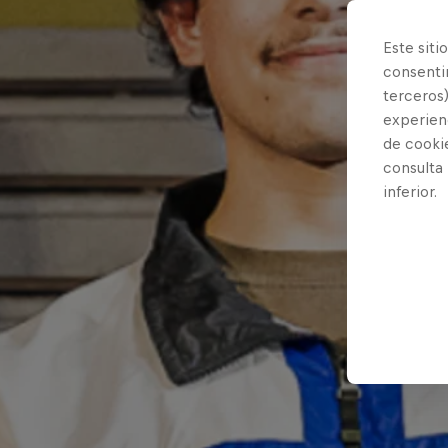
Este siti
consentim
terceros)
experienc
de cooki
consulta
inferior.