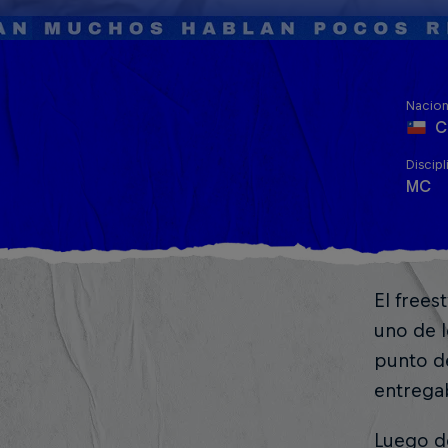
Nacion
C
Discipl
MC
El frees
uno de l
punto d
entregab
Luego de