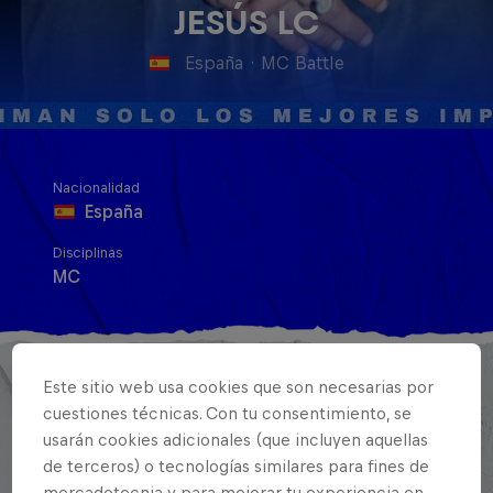
JESÚS LC
España
·
MC Battle
Nacionalidad
España
Disciplinas
MC
La historia de Jesús LC en la Red Bull parece
Este sitio web usa cookies que son necesarias por
sacada del guión de una película a pesar de
cuestiones técnicas. Con tu consentimiento, se
abarcar tan solo un año.
usarán cookies adicionales (que incluyen aquellas
de terceros) o tecnologías similares para fines de
En 2019, su nombre no apareció en la lista de los
mercadotecnia y para mejorar tu experiencia en